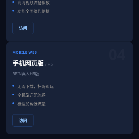
高清视频流畅播放
功能全面操作便捷
访问
04
MOBILE WEB
手机网页版
/ H5
BBIN真人H5版
无需下载，扫码即玩
全机型适配流畅
极速加载低流量
访问