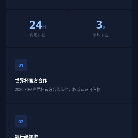
24
3
H
s
客服在线
平均响应
01
世界杯官方合作
2026 FIFA世界杯官方合作伙伴，权威认证可信赖
02
银行级加密