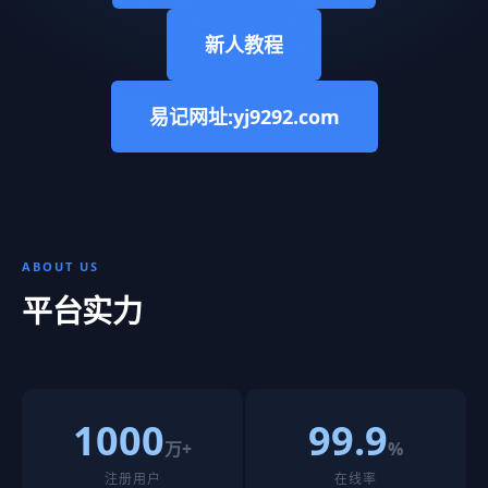
新人教程
易记网址:yj9292.com
ABOUT US
平台实力
1000
99.9
万+
%
注册用户
在线率