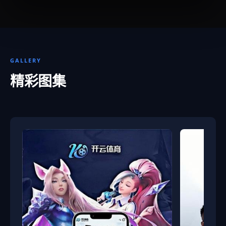
GALLERY
精彩图集